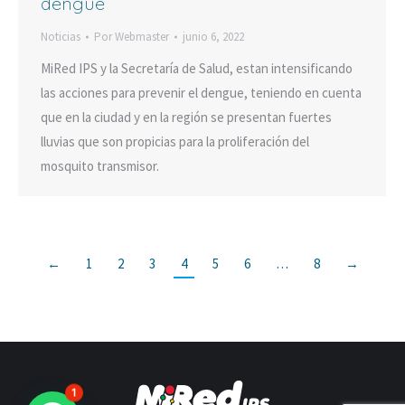
dengue
Noticias
Por
Webmaster
junio 6, 2022
MiRed IPS y la Secretaría de Salud, estan intensificando
las acciones para prevenir el dengue, teniendo en cuenta
que en la ciudad y en la región se presentan fuertes
lluvias que son propicias para la proliferación del
mosquito transmisor.
←
1
2
3
4
5
6
…
8
→
1