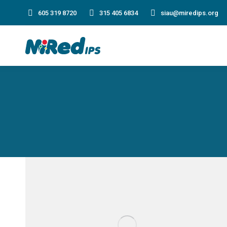
605 319 8720
315 405 6834
siau@miredips.org