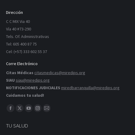
Dirección
C C MIX Via 40
Vía 40 #73-290
Tels. Of. Administrativas
Tel: 605 400 87 75
Cel: (+57) 333 602 55 37
Corre Electrónico
Citas Médicas
citasmedicas@miredips.org
SIAU
siau@miredips.org
NOTIFICACIONES JUDICIALES
miredbarranquilla@miredips.org
Cuidamos tu salud!
Encuéntranos en:
Facebook
X
YouTube
Instagram
Correo
página
página
página
página
página
TU SALUD
se
se
se
se
se