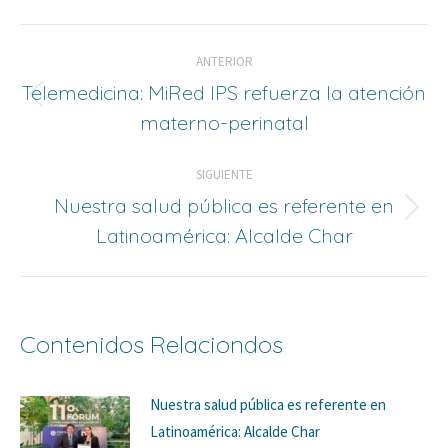
Navegación
ANTERIOR
de
Telemedicina: MiRed IPS refuerza la atención
Entrada
materno-perinatal
entradas
anterior:
SIGUIENTE
Nuestra salud pública es referente en
Siguiente
Latinoamérica: Alcalde Char
entrada:
Contenidos Relaciondos
Nuestra salud pública es referente en
Latinoamérica: Alcalde Char