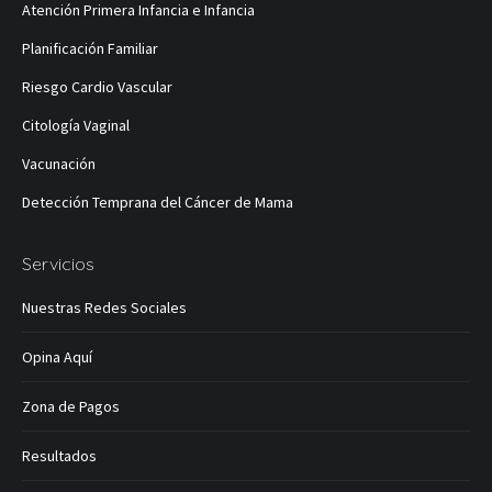
abre
abre
abre
abre
abre
Atención Primera Infancia e Infancia
en
en
en
en
en
Planificación Familiar
una
una
una
una
una
ventana
ventana
ventana
ventana
ventana
Riesgo Cardio Vascular
nueva
nueva
nueva
nueva
nueva
Citología Vaginal
Vacunación
Detección Temprana del Cáncer de Mama
Servicios
Nuestras Redes Sociales
Opina Aquí
Zona de Pagos
Resultados