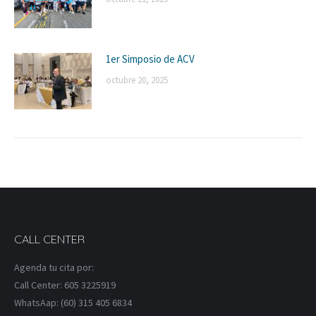
1er Simposio de ACV
octubre 20, 2025
CALL CENTER
Agenda tu cita por:
Call Center: 605 3225919
WhatsAap: (60) 315 405 6834