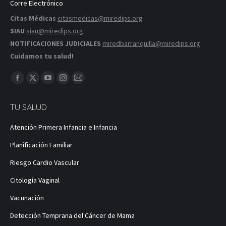
Corre Electrónico
Citas Médicas
citasmedicas@miredips.org
SIAU
siau@miredips.org
NOTIFICACIONES JUDICIALES
miredbarranquilla@miredips.org
Cuidamos tu salud!
Encuéntranos en:
Facebook
X
YouTube
Instagram
Correo
página
página
página
página
página
TU SALUD
se
se
se
se
se
abre
abre
abre
abre
abre
Atención Primera Infancia e Infancia
en
en
en
en
en
Planificación Familiar
una
una
una
una
una
ventana
ventana
ventana
ventana
ventana
Riesgo Cardio Vascular
nueva
nueva
nueva
nueva
nueva
Citología Vaginal
Vacunación
Detección Temprana del Cáncer de Mama