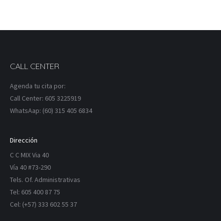
CALL CENTER
Agenda tu cita por:
Call Center: 605 3225919
WhatsAap: (60) 315 405 6834
Dirección
C C MIX Via 40
Vía 40 #73-290
Tels. Of. Administrativas
Tel: 605 400 87 75
Cel: (+57) 333 602 55 37