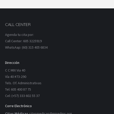
CALL CENTER
Agenda tu cita por:
Call Center: 605 3225919
WhatsAap: (60) 315 405 6834
Dirección
C C MIX Via 40
Vía 40 #73-290
Tels. Of. Administrativas
Tel: 605 400 87 75
Cel: (+57) 333 602 55 37
Corre Electrónico
Citas Médicas
citasmedicas@miredips.org