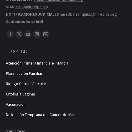
SIAU
siau@miredips.org
NOTIFICACIONES JUDICIALES
miredbarranquilla@miredips.org
Cuidamos tu salud!
Encuéntranos en:
Facebook
X
YouTube
Instagram
Correo
página
página
página
página
página
TU SALUD
se
se
se
se
se
abre
abre
abre
abre
abre
Atención Primera Infancia e Infancia
en
en
en
en
en
Planificación Familiar
una
una
una
una
una
ventana
ventana
ventana
ventana
ventana
Riesgo Cardio Vascular
nueva
nueva
nueva
nueva
nueva
Citología Vaginal
Vacunación
Detección Temprana del Cáncer de Mama
Servicios