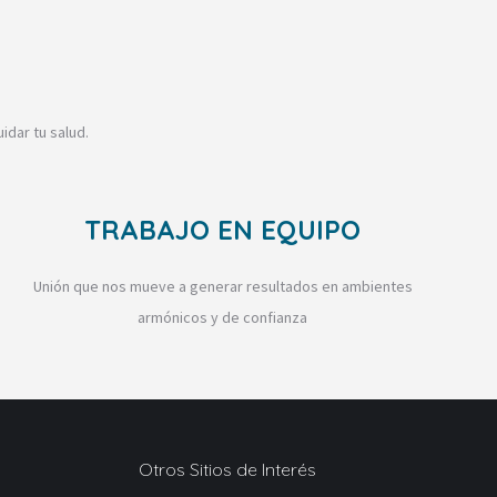
idar tu salud.
TRABAJO EN EQUIPO
Unión que nos mueve a generar resultados en ambientes
armónicos y de confianza
Otros Sitios de Interés