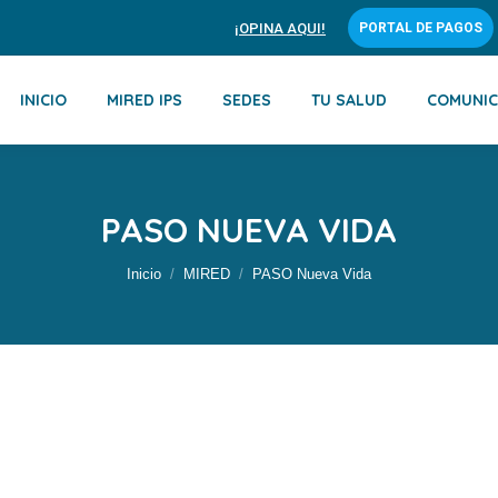
¡OPINA AQUI!
PORTAL DE PAGOS
INICIO
MIRED IPS
SEDES
TU SALUD
COMUNIC
PASO NUEVA VIDA
Estás aquí:
Inicio
MIRED
PASO Nueva Vida