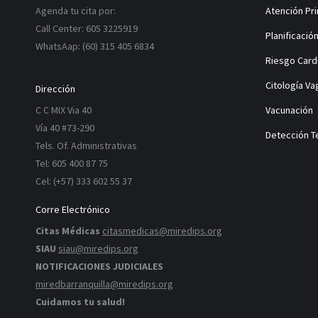
Agenda tu cita por:
Atención Pri
Call Center: 605 3225919
Planificación
WhatsAap: (60) 315 405 6834
Riesgo Card
Citología Va
Dirección
C C MIX Via 40
Vacunación
Vía 40 #73-290
Detección T
Tels. Of. Administrativas
Tel: 605 400 87 75
Cel: (+57) 333 602 55 37
Corre Electrónico
Citas Médicas
citasmedicas@miredips.org
SIAU
siau@miredips.org
NOTIFICACIONES JUDICIALES
miredbarranquilla@miredips.org
Cuidamos tu salud!