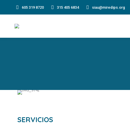
605 319 8720
315 405 6834
siau@miredips.org
SERVICIOS