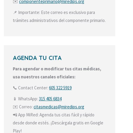
✉️
componenteprimario@
miredips.org
📌 Importante: Este correo es exclusivo para
trámites administrativos del componente primario.
AGENDA TU CITA
Para agendar o modificar tus citas médicas,
usa nuestros canales oficiales:
📞 Contact Center:
605 322 5919
📱 WhatsApp:
315 405 6834
✉️ Correo:
citasmedicas@miredips.org
📲 App MiRed: Agenda tus citas fácil y rápido
desde donde estés. ¡Descárgala gratis en Google
Play!