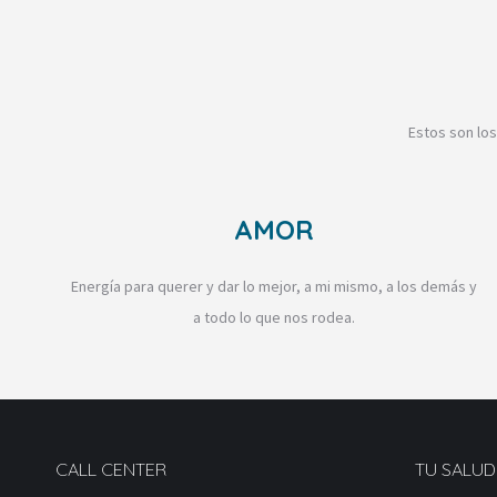
Estos son los
AMOR
Energía para querer y dar lo mejor, a mi mismo, a los demás y
a todo lo que nos rodea.
CALL CENTER
TU SALUD