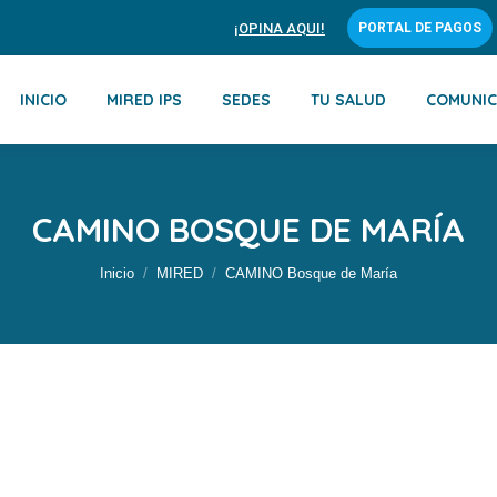
¡OPINA AQUI!
PORTAL DE PAGOS
INICIO
MIRED IPS
SEDES
TU SALUD
COMUNIC
CAMINO BOSQUE DE MARÍA
Estás aquí:
Inicio
MIRED
CAMINO Bosque de María