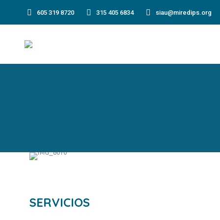
605 319 8720
315 405 6834
siau@miredips.org
SERVICIOS