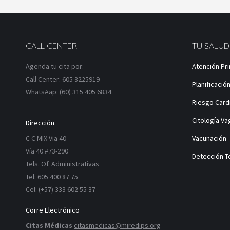
CALL CENTER
TU SALUD
Agenda tu cita por:
Atención Pri
Call Center: 605 3225919
Planificación
WhatsAap: (60) 315 405 6834
Riesgo Card
Citología Va
Dirección
C C MIX Via 40
Vacunación
Vía 40 #73-290
Detección T
Tels. Of. Administrativas
Tel: 605 400 87 75
Cel: (+57) 333 602 55 37
Corre Electrónico
Citas Médicas
citasmedicas@miredips.org