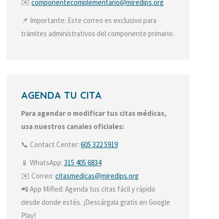
✉️
componentecomplementari
o@miredips.org
📌 Importante: Este correo es exclusivo para
trámites administrativos del componente primario.
AGENDA TU CITA
Para agendar o modificar tus citas médicas,
usa nuestros canales oficiales:
📞 Contact Center:
605 322 5919
📱 WhatsApp:
315 405 6834
✉️ Correo:
citasmedicas@miredips.org
📲 App MiRed: Agenda tus citas fácil y rápido
desde donde estés. ¡Descárgala gratis en Google
Play!