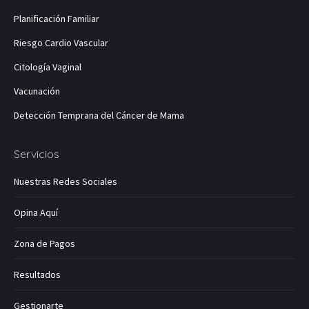
en
en
en
en
en
Planificación Familiar
una
una
una
una
una
ventana
ventana
ventana
ventana
ventana
Riesgo Cardio Vascular
nueva
nueva
nueva
nueva
nueva
Citología Vaginal
Vacunación
Detección Temprana del Cáncer de Mama
Servicios
Nuestras Redes Sociales
Opina Aquí
Zona de Pagos
Resultados
Gestionarte