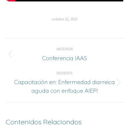
octubre 22, 2019
Navegación
ANTERIOR
de
Conferencia IAAS
Entrada
anterior:
entradas
SIGUIENTE
Capacitación en: Enfermedad diarreica
Siguiente
aguda con enfoque AIEPI
entrada:
Contenidos Relaciondos