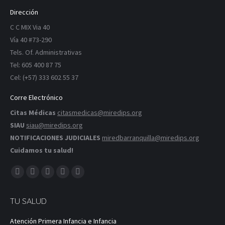
Dirección
C C MIX Via 40
Vía 40 #73-290
Tels. Of. Administrativas
Tel: 605 400 87 75
Cel: (+57) 333 602 55 37
Corre Electrónico
Citas Médicas
citasmedicas@miredips.org
SIAU
siau@miredips.org
NOTIFICACIONES JUDICIALES
miredbarranquilla@miredips.org
Cuidamos tu salud!
Encuéntranos en:
Facebook
X
YouTube
Instagram
Correo
página
página
página
página
página
TU SALUD
se
se
se
se
se
abre
abre
abre
abre
abre
Atención Primera Infancia e Infancia