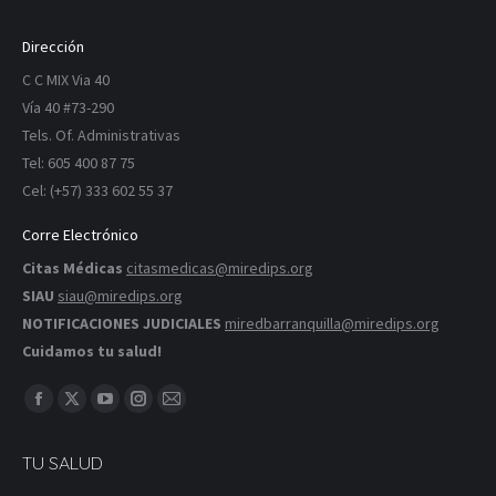
Dirección
C C MIX Via 40
Vía 40 #73-290
Tels. Of. Administrativas
Tel: 605 400 87 75
Cel: (+57) 333 602 55 37
Corre Electrónico
Citas Médicas
citasmedicas@miredips.org
SIAU
siau@miredips.org
NOTIFICACIONES JUDICIALES
miredbarranquilla@miredips.org
Cuidamos tu salud!
Encuéntranos en:
Facebook
X
YouTube
Instagram
Correo
página
página
página
página
página
TU SALUD
se
se
se
se
se