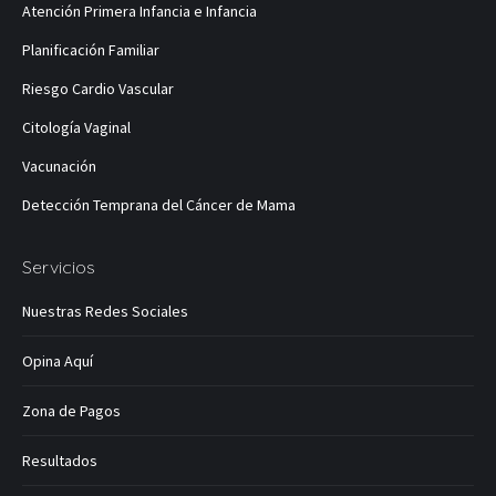
abre
abre
abre
abre
abre
Atención Primera Infancia e Infancia
en
en
en
en
en
Planificación Familiar
una
una
una
una
una
ventana
ventana
ventana
ventana
ventana
Riesgo Cardio Vascular
nueva
nueva
nueva
nueva
nueva
Citología Vaginal
Vacunación
Detección Temprana del Cáncer de Mama
Servicios
Nuestras Redes Sociales
Opina Aquí
Zona de Pagos
Resultados