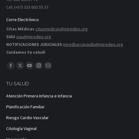
Cel: (+57) 333 602 55 37
Corre Electrónico
Citas Médicas
citasmedicas@miredips.org
SIAU
siau@miredips.org
NOTIFICACIONES JUDICIALES
miredbarranquilla@miredips.org
Cuidamos tu salud!
Encuéntranos en:
Facebook
X
YouTube
Instagram
Correo
página
página
página
página
página
TU SALUD
se
se
se
se
se
abre
abre
abre
abre
abre
Atención Primera Infancia e Infancia
en
en
en
en
en
Planificación Familiar
una
una
una
una
una
ventana
ventana
ventana
ventana
ventana
Riesgo Cardio Vascular
nueva
nueva
nueva
nueva
nueva
Citología Vaginal