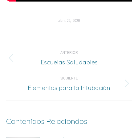
abril 22, 2020
Navegación
ANTERIOR
de
Escuelas Saludables
Entrada
anterior:
entradas
SIGUIENTE
Elementos para la Intubación
Siguiente
entrada:
Contenidos Relaciondos