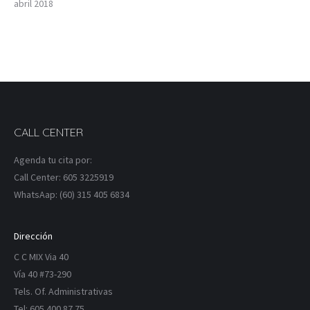
abril 2018
CALL CENTER
Agenda tu cita por:
Call Center: 605 3225919
WhatsAap: (60) 315 405 6834
Dirección
C C MIX Via 40
Vía 40 #73-290
Tels. Of. Administrativas
Tel: 605 400 87 75